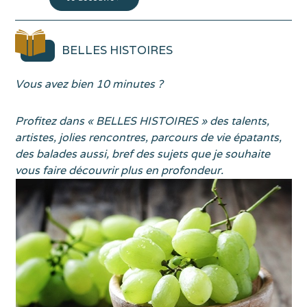
ûre
Elle l’a quoi ? Ce je ne sais quoi… Mais encore ? La dentelle
Ne
coton, tiens ! Attention innovation ! Aujourd’hui, je vous amène
de
faire…
BELLES HISTOIRES
Vous avez bien 10 minutes ?
Profitez dans « BELLES HISTOIRES » des talents,
artistes, jolies rencontres, parcours de vie épatants,
des balades aussi, bref des sujets que je souhaite
vous faire découvrir plus en profondeur.