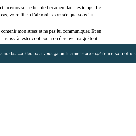
t arrivons sur le lieu de l’examen dans les temps. Le
as, votre fille a l’air moins stressée que vous ! ».
ur contenir mon stress et ne pas lui communiquer. Et en
 a réussi à rester cool pour son épreuve malgré tout
sons des cookies pour vous garantir la meilleure expérience sur notre si
 voiture, je file au garage pour qu’on me change la
ncé en trombe !
t plein aujourd’hui et toutes les voitures de prêt ont
 nous sommes le 21 juin, jour où je dois absolument
 on doit lui retirer son plâtre. 7 semaines qu’elle
« Impossible, pas de place ! » . Je me liquéfie, mais