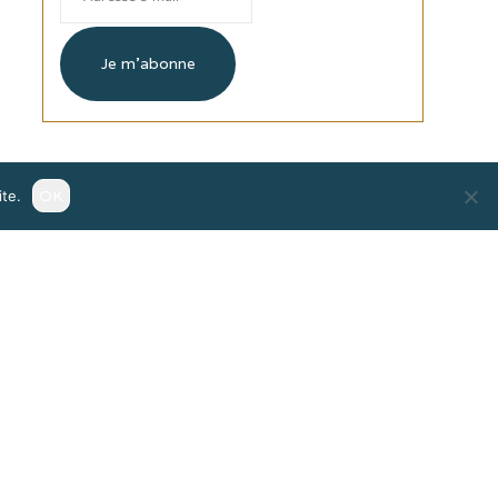
e-
mail
Je m'abonne
OK
te.