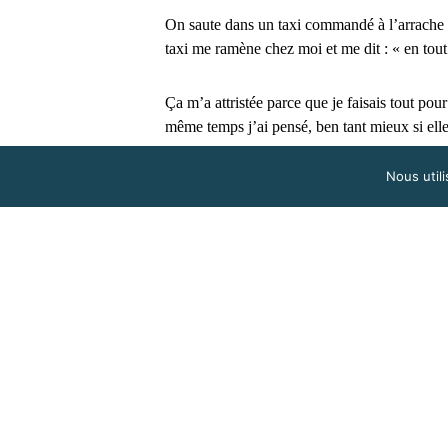
On saute dans un taxi commandé à l’arrache e
taxi me ramène chez moi et me dit : « en tout c
Ça m’a attristée parce que je faisais tout po
même temps j’ai pensé, ben tant mieux si elle
ça.
Nous utili
Je me détends sur le chemin du retour.
J’appelle le dépanneur, il remet en marche la
batterie. Il n’est pas 9h, la journée a comme
Au garage, la secrétaire me reçoit, l’atelier es
été réservées. J’ai la guigne. J’explique que
amener ma fille (la plus jeune) à l’hôpital car
endure. Je ne remettrai pas ce rendez vous ! 
pas de chaleur, juste de tristitude.