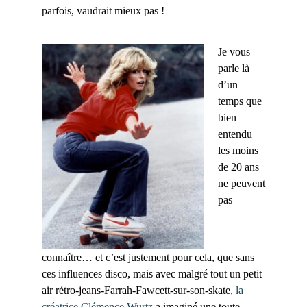
parfois, vaudrait mieux pas !
Je vous
parle là
d’un
temps que
bien
entendu
les moins
de 20 ans
ne peuvent
pas
connaître… et c’est justement pour cela, que sans
ces influences disco, mais avec malgré tout un petit
air rétro-jeans-Farrah-Fawcett-sur-son-skate,
la
créatrice Clémence Wurtz
a imaginé une toute