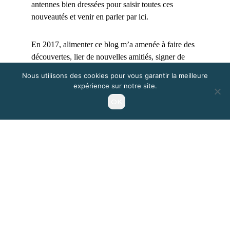
antennes bien dressées pour saisir toutes ces
nouveautés et venir en parler par ici.
En 2017, alimenter ce blog m’a amenée à faire des
découvertes, lier de nouvelles amitiés, signer de
nouveaux contrats également dans des secteurs
Nous utilisons des cookies pour vous garantir la meilleure
auxquels je ne m’étais pas préparée. J’ai boosté ma
expérience sur notre site.
créativité et nourri ma curiosité. J’ai tant appris, ce
OK
qui représente pour moi la chose la plus importante
à entretenir tout au long de sa vie, que les jours ont
filé à la vitesse de la lumière. Mais j’ai aimé ça !
30 articles, des artistes inspirants, la mise en lumière
de créations de vêtements, sous-vêtements et autres
objets en-veux-tu-en-voilà, des nouveautés textiles,
1 petit tour par Prague, des expos, 1 Best Nine, 450
photos, 170 Mo de mémoire sur mon ordinateur. Et
je ne vous parle pas des heures derrière mon écran !