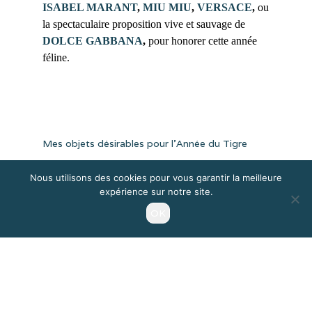
ISABEL MARANT
,
MIU MIU
,
VERSACE
,
ou
la spectaculaire proposition vive et sauvage de
DOLCE GABBANA
,
pour honorer cette année
féline.
Mes objets désirables pour l’Année du Tigre
Enfin, voici mes propositions et inspirations pour
Nous utilisons des cookies pour vous garantir la meilleure
rester dans le flow de cette énergie lunaire du Tigre
expérience sur notre site.
d’eau :
OK
(toutes les images et les liens sont en bas d’article)
Le crop sweat et le leggings DOLCE
GABBANA pas très discrets ni très accessibles,