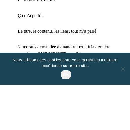
Ça m’a parlé.
Le titre, le contenu, les liens, tout m’a parlé.
Je me suis demandée à quand remontait la dernière
newsletter ONE MINUTE que j’ai reçue parce que
Nous utilisons des cookies pour vous garantir la meilleure
dans mon esprit, il me semblait bien que ça
expérience sur notre site.
remontait à un certain temps.
OK
Recherche rapide dans ma boite mails : 30 janvier
2019 !
Que s’est-il passé ??? Il semble que ONE
MINUTE PROJECT soit passé dans la même
faille
temporelle que moi, en se donnant 3 ans de
lenteur et d’absence !