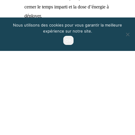
cerner le temps imparti et la dose d’énergie à
déployer.
enfin, s’accorder un temps de divagation,
Nous utilisons des cookies pour vous garantir la meilleure
expérience sur notre site.
d’
évasion
(revenir sur les images mentales de
OK
nos vacances toutes proches) une fois la tâche
effectuée. Il paraît que notre bonheur se mesure
davantage à notre
capacité à nous évader
qu’au travail réellement accompli.
Ces conseils semblent tellement simples, dits
comme ça. Mais ça ne l’est pas !
Dans
THE ONE THING : THE SURPRISINGLY
SIMPLE TRUTH BEHIND EXTRAORDINARY
RESULTS
, Gary Keller pose justement les bases
de réflexion pour obtenir des résultats