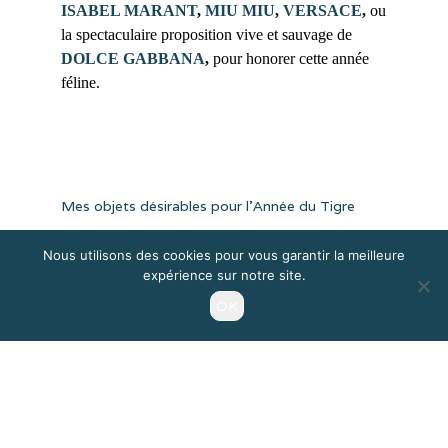
ISABEL MARANT
,
MIU MIU
,
VERSACE
,
ou
la spectaculaire proposition vive et sauvage de
DOLCE GABBANA
,
pour honorer cette année
féline.
Mes objets désirables pour l’Année du Tigre
Enfin, voici mes propositions et inspirations pour
Nous utilisons des cookies pour vous garantir la meilleure
rester dans le flow de cette énergie lunaire du Tigre
expérience sur notre site.
d’eau :
OK
(toutes les images et les liens sont en bas d’article)
Le crop sweat et le leggings DOLCE
GABBANA pas très discrets ni très accessibles,