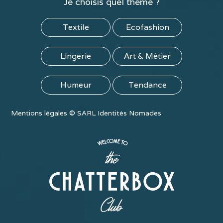
Je choisis quel thème ?
Textile
Ecofashion
Lingerie
Art & Métier
Humeur
Tendance
Mentions légales
©
SARL Identités Nomades