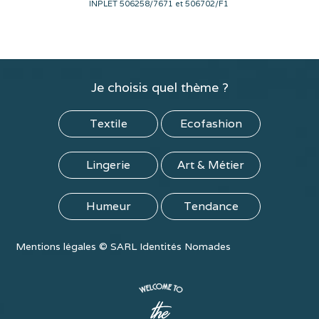
INPLET 506258/7671 et 506702/F1
Je choisis quel thème ?
Textile
Ecofashion
Lingerie
Art & Métier
Humeur
Tendance
Mentions légales
©
SARL Identités Nomades